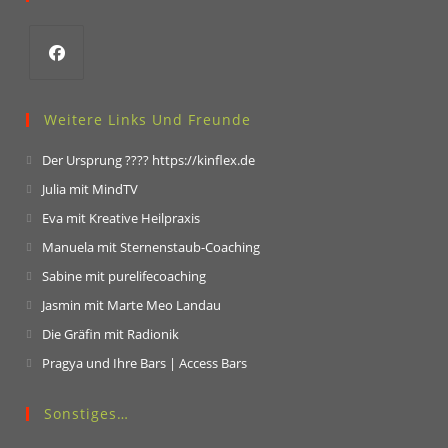
Opens
in
Weitere Links Und Freunde
a
Opens
Der Ursprung ???? https://kinflex.de
new
in
Opens
Julia mit MindTV
tab
a
in
Opens
Eva mit Kreative Heilpraxis
new
a
in
Opens
Manuela mit Sternenstaub-Coaching
tab
new
a
in
Opens
Sabine mit purelifecoaching
tab
new
a
in
Opens
Jasmin mit Marte Meo Landau
tab
new
a
in
Opens
Die Gräfin mit Radionik
tab
new
a
in
Opens
Pragya und Ihre Bars | Access Bars
tab
new
a
in
tab
new
a
Sonstiges…
tab
new