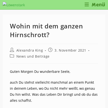
Zum
Menü
Inhalt
springen
Wohin mit dem ganzen
Hirnschrott?
Beitrags-
Beitrag
Alexandra King
3. November 2021
Autor:
veröffentlicht:
Beitrags-
News und Beiträge
Kategorie:
Guten Morgen Du wunderbare Seele,
auch Du stehst vielleicht manchmal an einem Punkt
in deinem Leben, wo Du nicht mehr weißt, wo genau
Du hin willst. Was das Leben Dir bringt und
ob du das
alles schaffst.