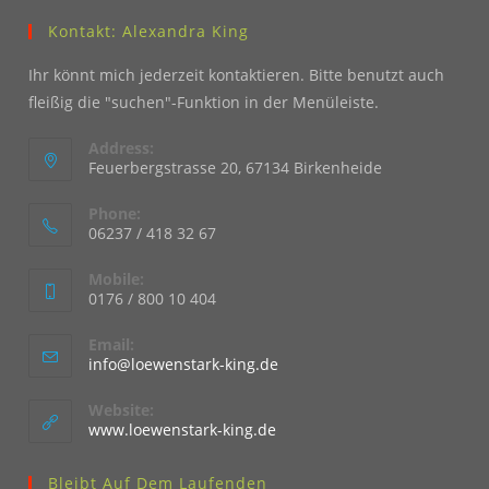
Kontakt: Alexandra King
Ihr könnt mich jederzeit kontaktieren. Bitte benutzt auch
fleißig die "suchen"-Funktion in der Menüleiste.
Address:
Feuerbergstrasse 20, 67134 Birkenheide
Phone:
06237 / 418 32 67
Mobile:
0176 / 800 10 404
Email:
Opens
info@loewenstark-king.de
in
your
Website:
application
www.loewenstark-king.de
Bleibt Auf Dem Laufenden